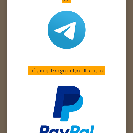
لمن يريد الدعم للموقع فضلا وليس أمرا