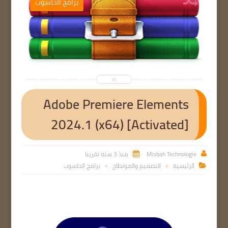
ب
برامج الحاسوب


Adobe Premiere Elements
2024.1 (x64) [Activated]
Misbah Technologie
منذ 3 سنه تقريبا


الرئيسية
التصميم والمونطاج
برامج الحاسوب

>
>