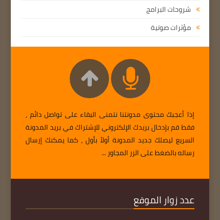
شروحات البرامج
مؤثرات صوتية
إذا أعجبك محتوى مدونتنا نتمنى البقاء على تواصل دائم ،
فقط قم بإدخال بريدك الإلكتروني للإشتراك في بريد المدونة
السريع ليصلك جديد المدونة أولاً بأول ، كما يمكنك إرسال
رساله بالضغط على الزر المجاور ...
عدد زوار الموقع