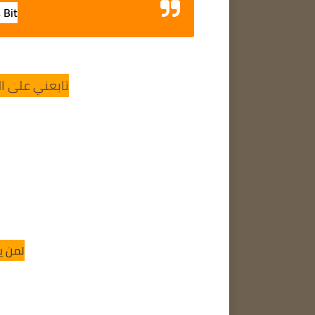
4 Bit
تابعني على ال
لمن ي