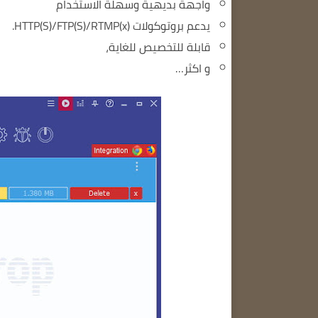
واجهة بديهية وسهلة الاستخدام
يدعم بروتوكولات HTTP(S)/FTP(S)/RTMP(x).
قابلة للتخصيص للغاية،
و اكثر…