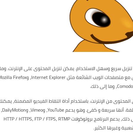
يمكن تنزيل المحتوى على الإنترنت.
ومل
لمحتوى من الإنترنت.
باستخدام أداة التقاط الفيديو المضمنة، يمكنك
لفة.
أنها سريعة و كفئ.
وهو يدعم YouTube، وVimeo، وDailyMotion،
علاوة على ذلك، يدعم البرنامج بروتوكولات HTTP / HTTPS، FTP / FTPS، RTMP
بية وغيرها الكثير.