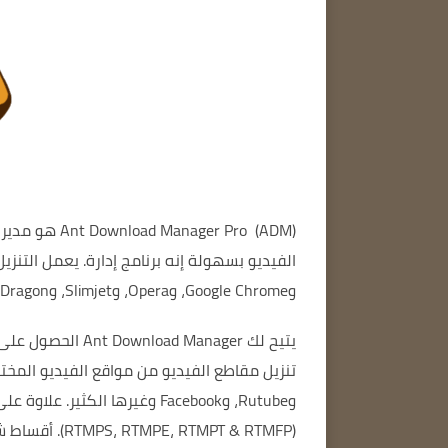
(ADM) هو مدير تنزيل سريع وسهل الاستخدام.
Ant Download Manager Pro
الفيديو بسهولة
إنه برنامج إدارة.
وGoogle Chrome، وOpera، وSlimjet، وComodoDragon، وما إلى ذلك.
يتيح لك Ant Download Manager
الحصول على ا
تنزيل مقاطع الفيديو من مواقع الفيديو المخت
وRutube، وFacebook وغيرها الكثير.
(RTMPS، RTMPE، RTMPT & RTMFP).
أقساط شع