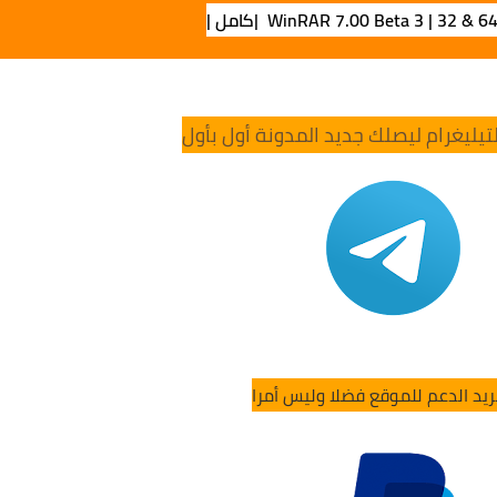
WinRAR 7.00 Beta 3 | 32 & 6 |كامل |
تيليغرام ليصلك جديد المدونة أول بأول
ريد الدعم للموقع فضلا وليس أمرا