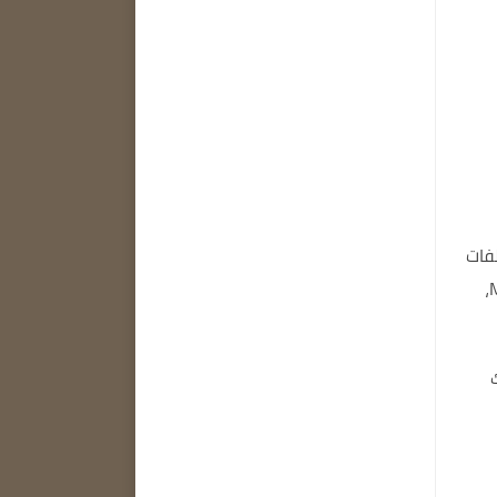
فات
يعمل التنزيل مع متصفحات الويب الشائعة مثل Internet Explorer، وMozilla Firefox،