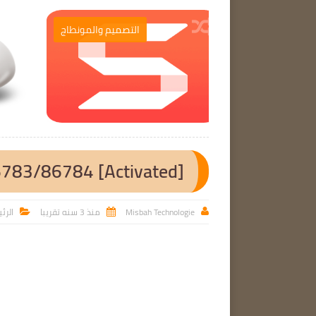
برامج الحاسوب
التصميم والمونطاج

6783/86784 [Activated]
Misbah Technologie
منذ 3 سنه تقريبا
الرئ


