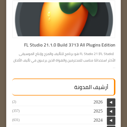
FL Studio 21.1.0 Build 3713 All Plugins Edition
FL Studio 21 (FL Studio) هو برنامج للتأليف والمزج وإنتاج الموسيقى.
الأكثر استخدامًا مناسب للمحترفين والهواة الذين يرغبون في تأليف الألحان
...
أرشيف المدونة
2026
(2)
◄
2025
(357)
◄
2024
(631)
◄