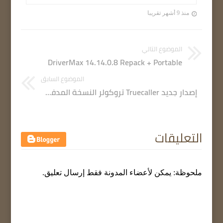
منذ 9 أشهر تقريبا
الموضوع التالي
DriverMax 14.14.0.8 Repack + Portable
الموضوع السابق
إصدار جديد Truecaller تروكولر النسخة المدفوعة (الذهبية) والجديدة مع جميع الميزات الذهبية
التعليقات
ملحوظة: يمكن لأعضاء المدونة فقط إرسال تعليق.