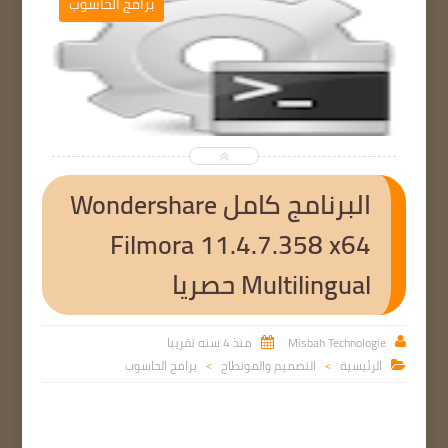
ب
برامج الحاسوب


البرنامج كامل Wondershare
Filmora 11.4.7.358 x64
Multilingual حصريا
Misbah Technologie
منذ 4 سنه تقريبا


الرئيسية
التصميم والمونطاج
برامج الحاسوب

>
>