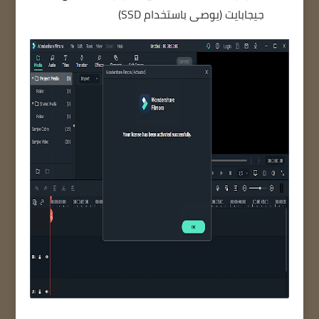
جيجابايت (يوصى باستخدام SSD)