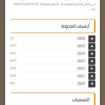
في لغتين الانجليزية والروسية… البرامج المرفقة: Adobe Acrobat Pro DC
64-...
أرشيف المدونة
2026
(2)
◄
2025
(357)
◄
2024
(631)
◄
2023
(447)
◄
2022
(420)
▼
2021
(238)
◄
2020
(98)
◄
التسميات