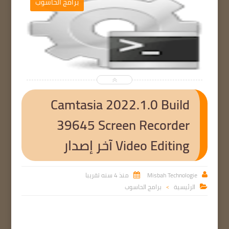
ب
برامج الحاسوب


Camtasia 2022.1.0 Build
39645 Screen Recorder
Video Editing آخر إصدار
Misbah Technologie
منذ 4 سنه تقريبا


الرئيسية
برامج الحاسوب

>