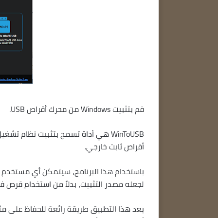
قم بتثبيت Windows من محرك أقراص USB.
أقراص ثابت خارجي.
لجعله مصدر التثبيت، بدلاً من استخدام قرص ف