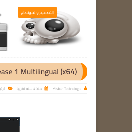
برامج الحاسوب
التصميم والمونطاج

se 1 Multilingual (x64)
Misbah Technologie
منذ 4 سنه تقريبا
الرئ


