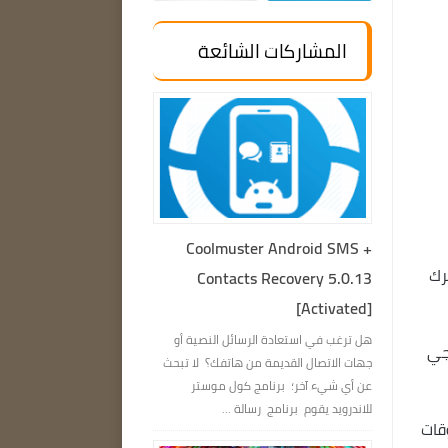
المشاركات الشائعة
Coolmuster Android SMS +
لإزالة مثل محرك أقراص USB أو محرك
Contacts Recovery 5.0.13
[Activated]
هل ترغب في استعادة الرسائل النصية أو
لخارجي
جهات الاتصال القديمة من هاتفك؟ لا تبحث
عن أي شيء آخر؛ برنامج كول موستر
للاندرويد يقوم برنامج رسالة ...
 الأوقات