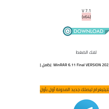
V 7.1
(x64)
لفك الضغط
WinRAR 6.11 Final VERSION 20 |كامل |
تيليغرام ليصلك جديد المدونة أول بأول