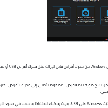
WinToUSB هي أداة تسمح بتثبيت نظام تشغيل Windows من محرك أقراص قابل ل
باستخدام هذا البرنامج، سيتمكن أي مستخدم من نسخ صورة ISO للقرص المضغوط الأصلي إلى محرك الأقراص ا
علي.
يعد هذا التطبيق طريقة رائعة للحفاظ على مثبّت Windows على USB، بحيث يمكنك الاحتفاظ به معك في جميع