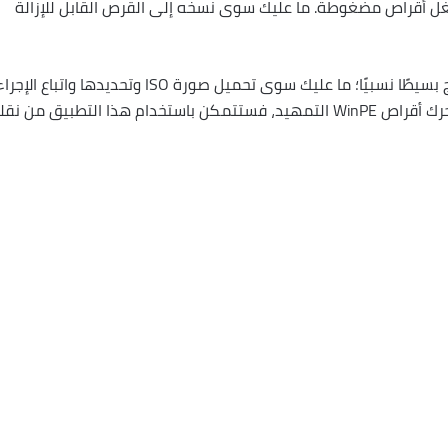
غل أقراص مضغوطة. ما عليك سوى نسخه إلى القرص القابل للإزالة
يوفر WinToUSB واجهة تجعل استخدام البرنامج بسيطًا نسبيًا؛ ما عليك سوى تحميل صورة ISO وتحديدها واتباع الإجر
بنقرة بسيطة. أيضًا، إذا كنت تبحث عن إنشاء محرك أقراص WinPE التمهيد، فستتمكن باستخدام هذا التطبيق من ن