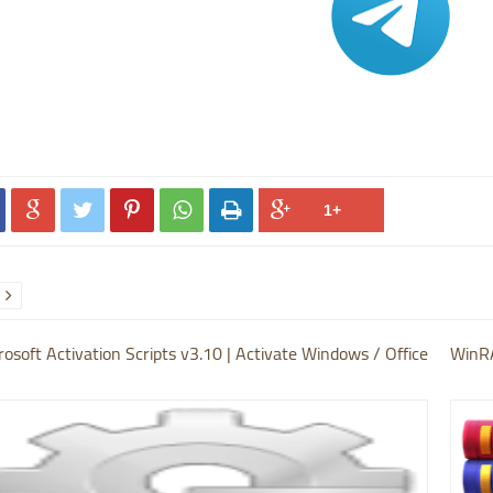






rosoft Activation Scripts v3.10 | Activate Windows / Office
WinRA