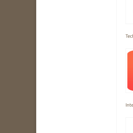
Tec
Int