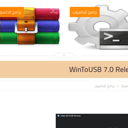
التصميم والمونطاج
برامج الحاسوب
WinToUSB 7.0 Relea
يسية
برامج الحاسوب
>