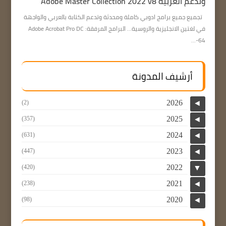
وتدعم العربية Adobe Master Collection 2022 v8
تجميع جميع برامج ادوبي كاملة ومحدثة وتدعم الكتابة بالعربي والواجهة
في لغتين الانجليزية والروسية… البرامج المرفقة: Adobe Acrobat Pro DC
64-...
أرشيف المدونة
2026
(2)
◄
2025
(357)
◄
2024
(631)
◄
2023
(447)
◄
2022
(420)
▼
2021
(238)
◄
2020
(98)
◄