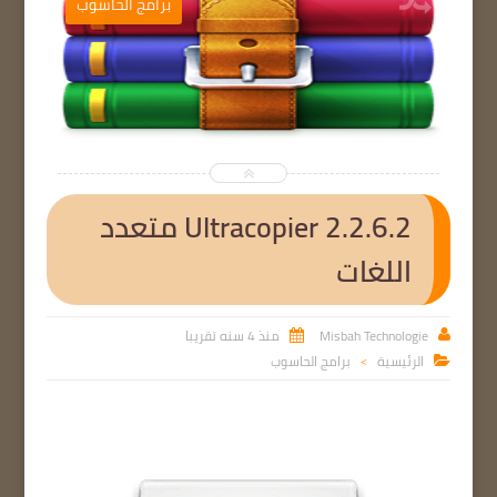
ب
برامج الحاسوب


Ultracopier 2.2.6.2 متعدد
اللغات
Misbah Technologie
منذ 4 سنه تقريبا


الرئيسية
برامج الحاسوب

>