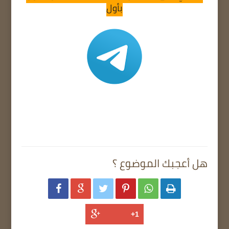
بأول
هل أعجبك الموضوع ؟





