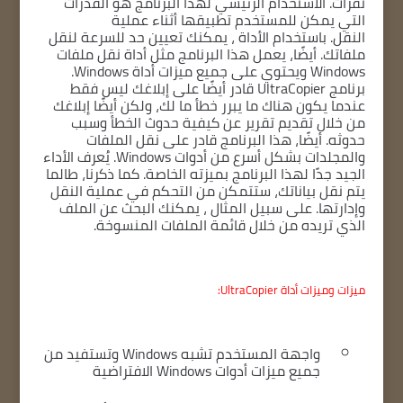
نقرات.
الاستخدام الرئيسي لهذا البرنامج هو القدرات
التي يمكن للمستخدم تطبيقها أثناء عملية
النقل.
باستخدام الأداة ، يمكنك تعيين حد للسرعة لنقل
ملفاتك.
أيضًا، يعمل هذا البرنامج مثل أداة نقل ملفات
Windows ويحتوي على جميع ميزات أداة Windows.
برنامج UltraCopier قادر أيضًا على إبلاغك ليس فقط
عندما يكون هناك ما يبرر خطأ ما لك، ولكن أيضًا إبلاغك
من خلال تقديم تقرير عن كيفية حدوث الخطأ وسبب
حدوثه.
أيضًا، هذا البرنامج قادر على نقل الملفات
والمجلدات بشكل أسرع من أدوات Windows.
يُعرف الأداء
الجيد جدًا لهذا البرنامج بميزته الخاصة.
كما ذكرنا، طالما
يتم نقل بياناتك، ستتمكن من التحكم في عملية النقل
وإدارتها.
على سبيل المثال ، يمكنك البحث عن الملف
الذي تريده من خلال قائمة الملفات المنسوخة.
ميزات وميزات أداة UltraCopier:
واجهة المستخدم تشبه Windows وتستفيد من
جميع ميزات أدوات Windows الافتراضية