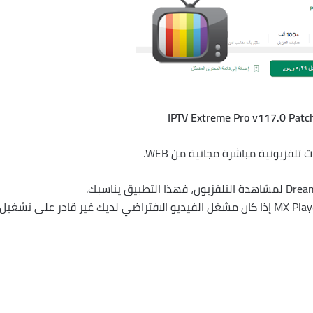
IPTV Extreme Pro v117.0 Patc
اقترحت تثبيت VLC لنظام Android، أو أفضل، MX Player إذا كان مشغل الفيديو الافتراضي لديك غير قادر على تشغيل