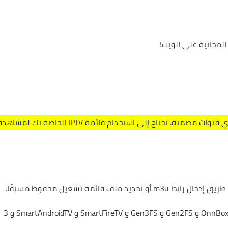
 المجانية على الويب!
يرجى ملاحظة أن هذا التطبيق لا يحتوي على أي قنوات مضمنة. تحتاج إلى استخدام قائمة IPTV الخاصة بك لمشا
ملف قائمة تشغيل محفوظ مسبقًا.
تم اختباره مع التثبيت النظيف على A11Box و OnnBox و Gen2FS و Gen3FS و SmartFireTV و SmartAndroidTV و 3