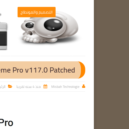
برامج الحاسوب
التصميم والمونطاج

eme Pro v117.0 Patched
Misbah Technologie
منذ 4 سنه تقريبا
الرئ


