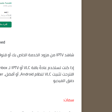
hed
شاهد IPTV من مزود الخدمة الخاص بك أو قنوات تلفزيونية مباشرة مجانية من WEB.
إذا كنت تستخدم عادةً باقة VLC أو IPTV لـ Dreambox لمشاهدة التلفزيون، فهذا التطبيق يناسبك.
دفق الفيديو
سمات: