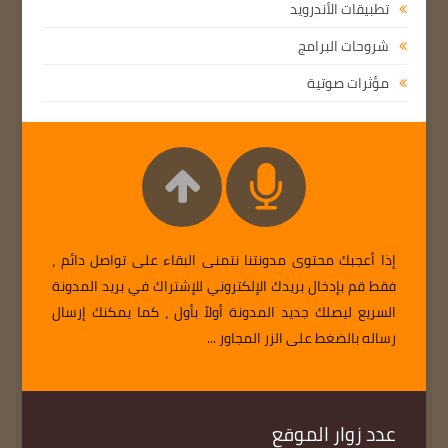
تطبيقات الأندرويد
شروحات البرامج
مؤثرات صوتية
إذا أعجبك محتوى مدونتنا نتمنى البقاء على تواصل دائم ،
فقط قم بإدخال بريدك الإلكتروني للإشتراك في بريد المدونة
السريع ليصلك جديد المدونة أولاً بأول ، كما يمكنك إرسال
رساله بالضغط على الزر المجاور ...
عدد زوار الموقع