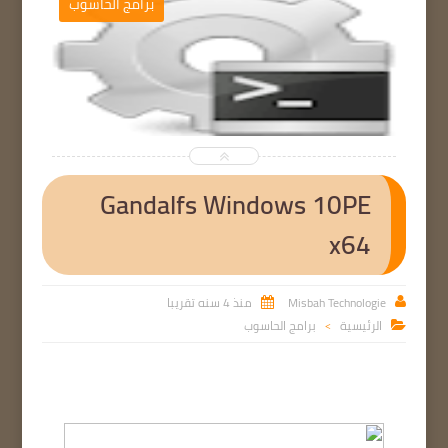
التصميم والمونطاج


Gandalfs Windows 10PE
x64
Misbah Technologie
منذ 4 سنه تقريبا


الرئيسية
برامج الحاسوب

>