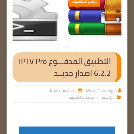
برامج الحاسوب


التطبيق المدفـــوع IPTV Pro
6.2.2 اصدار جديــد
Misbah Technologie
منذ 4 سنه تقريبا


الرئيسية
تطبيقات الأندرويد

>