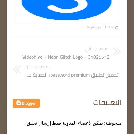
منذ 11 أشهر تقريبا
الموضوع التالي
Videohive – Neon Glitch Logo – 31825512
الموضوع السابق
تحميل تطبيق 1password premium لحماية حساباتك الإلكترونية وأرقامك السرية إصدار مدفوع للأندرويد
التعليقات
ملحوظة: يمكن لأعضاء المدونة فقط إرسال تعليق.