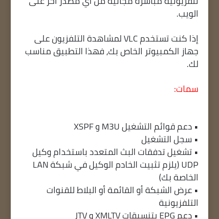
تلفزيونية مباشرة مجانية من أي مصدر آخر على
الويب.
إذا كنت تستخدم VLC لمشاهدة التلفزيون على
جهاز الكمبيوتر الخاص بك، فهذا التطبيق مناسب
لك.
سمات:
• دعم قوائم التشغيل M3U و XSPF
• سجل التشغيل
• تشغيل تدفقات البث المتعدد باستخدام وكيل
UDP (يلزم تثبيت الخادم الوكيل في شبكة LAN
الخاصة بك)
• عرض الشبكة أو القائمة أو البلاط للقنوات
التلفزيونية
• دعم EPG بتنسيقات XMLTV و JTV