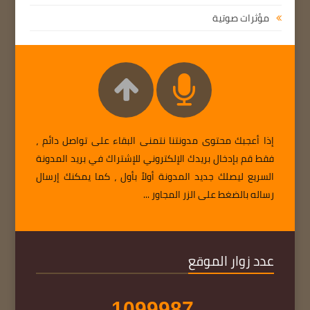
مؤثرات صوتية
إذا أعجبك محتوى مدونتنا نتمنى البقاء على تواصل دائم ،
فقط قم بإدخال بريدك الإلكتروني للإشتراك في بريد المدونة
السريع ليصلك جديد المدونة أولاً بأول ، كما يمكنك إرسال
رساله بالضغط على الزر المجاور ...
عدد زوار الموقع
1
0
9
9
9
8
7