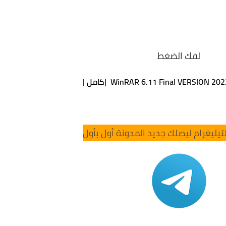
لفك الضغط
WinRAR 6.11 Final VERSION 20 |كامل |
تيليغرام ليصلك جديد المدونة أول بأول