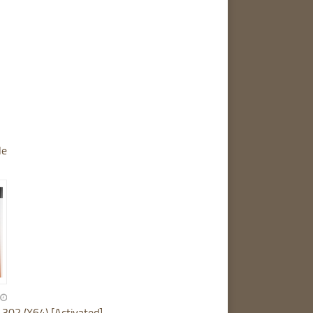
le
302 (X64) [Activated]