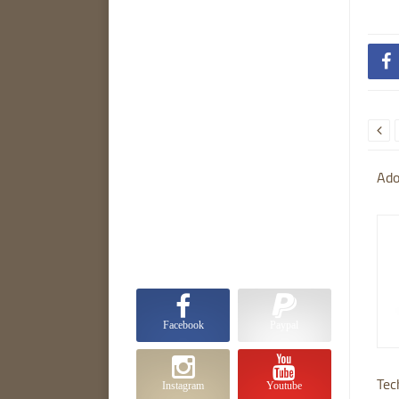


Ado
Facebook
Paypal
Tec
Instagram
Youtube