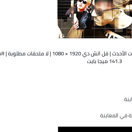
After Effects الإصدار CS4 CC والإصدارات الأح
141.3 ميجا بايت
ينة
 في المعاينة