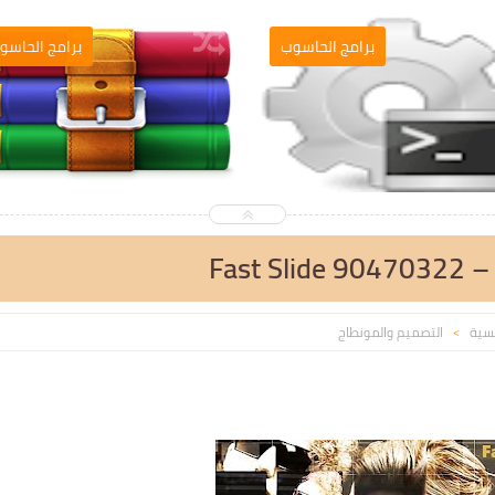
ميم والمونطاج
برامج الحاسوب
Fast Slide 90470322 – P
يسية
التصميم والمونطاج
>