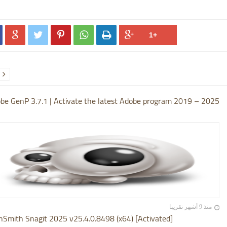






be GenP 3.7.1 | Activate the latest Adobe program 2019 – 2025
منذ 9 أشهر تقريبا
hSmith Snagit 2025 v25.4.0.8498 (x64) [Activated]