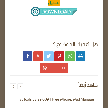
تحميل
هل أعجبك الموضوع ؟






شاهد أيضاً


3uTools v3.29.009 | Free iPhone, iPad Manager
TFTU