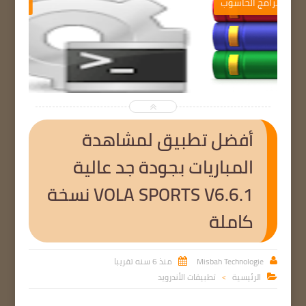
برامج الحاسوب


أفضل تطبيق لمشاهدة
المباريات بجودة جد عالية
VOLA SPORTS V6.6.1 نسخة
كاملة
Misbah Technologie
منذ 6 سنه تقريبا


الرئيسية
تطبيقات الأندرويد

>