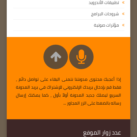
تطبيقات الأندرويد
شروحات البرامج
مؤثرات صوتية
إذا أعجبك محتوى مدونتنا نتمنى البقاء على تواصل دائم ،
فقط قم بإدخال بريدك الإلكتروني للإشتراك في بريد المدونة
السريع ليصلك جديد المدونة أولاً بأول ، كما يمكنك إرسال
رساله بالضغط على الزر المجاور ...
عدد زوار الموقع