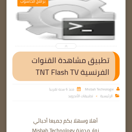
ميم والمونطاج
برامج الحاسو


تطبيق مشاهدة القنوات
الفرنسية TNT Flash TV
Misbah Technologie
منذ 6 سنه تقريبا


الرئيسية
تطبيقات الأندرويد

>
أهلا وسهلا بكم جميعا أحبائي
زوار مدونة Misbah Technology