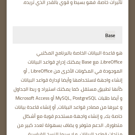
تأثيرات خاصة. فهو بسيط و قوي بالقدر الذي تريده.
Base
هو قاعدة البيانات الخاصة بالبرنامج المكتبي
LibreOffice. مع Base يمكنك إدراج قواعد البيانات
الموجودة في المكونات اﻷخرى من LibreOffice ، أو
إنشاء واجهة لاستخدامها وأيضا لإدارة قواعد البيانات
كأنها تطبيق مستقل. كما يمكنك استيراد و ربط الجداول
و أيضا طلبات MySQL، PostgreSQL أو Microsoft Access
و غيرها من مصادر قواعد البيانات، أو إنشاء قاعدة بيانات
خاصة بك، و إنشاء واجهة مستخدم قوية مع أشكال
متطورة،. الدعم متوفر و يضاف بسهولة لعدد كبير من
منتجات قواعد البيانات، و لا سيما النسخ القياسية