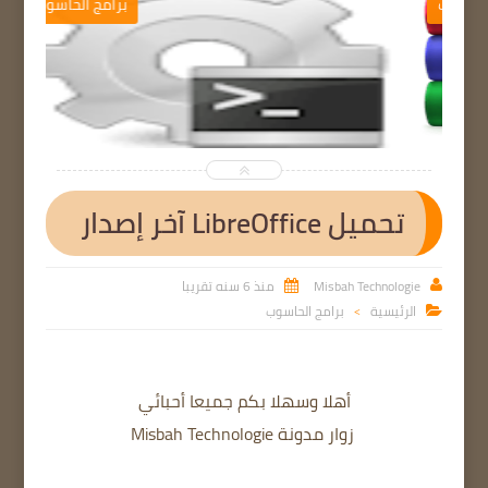
برامج الحاسوب


تحميل LibreOffice آخر إصدار
Misbah Technologie
منذ 6 سنه تقريبا


الرئيسية
برامج الحاسوب

>
أهلا وسهلا بكم جميعا أحبائي
زوار مدونة Misbah Technologie