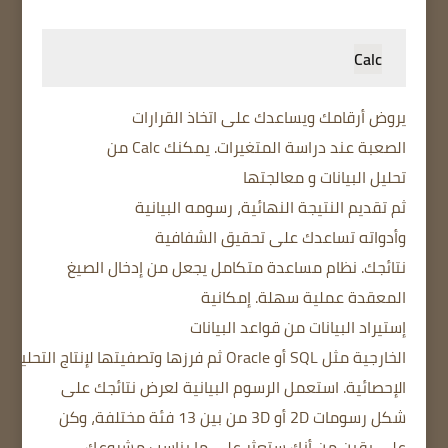
Calc
يروض
أرقامك
و
يساعدك على
اتخاذ القرارات
الصعبة
عند
دراسة
المتغيرات
.
يمكنك Calc من
تحليل
البيانات
و معالجتها
ثم
تقديم
النتيجة
النهائية
،
رسومه البيانية
و
أدواته
تساعدك على تحقيق
الشفافية
نتائجك
.
نظام
مساعدة
متكامل
يجعل من
إدخال الصيغ
المعقدة
عملية سهلة.
إمكانية
إستيراد
البيانات
من
قواعد البيانات
الخارجية
مثل
SQL
أو
Oracle
ثم
فرز
ها
و
تصفيتها
لإنتاج
التحليلات
الإحصائية
.
استعمل
الرسوم البيانية
ل
عرض
نتائجك على
شكل رسومات
2D أو
3D
من بين
13 فئة مختلفة
، و
كن
على يقين من
أنك ستعثر
على ما
يناسب
مشروعك
.