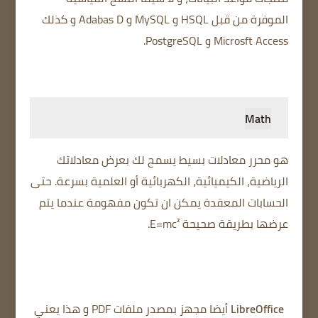
الموفرة من قبل HSQL و MySQL و Adabas D و كذلك
Microsft Access و PostgreSQL.
Math
هو محرر معادلات بسيط يسمح لك بعرض معادلاتك
الرياضية، الكيميائية، الكهربائية أو العلمية بسرعة. حتى
الحسابات المعقدة يمكن ان تكون مفهومة عندما يتم
عرضها بطريقة صحيحة E=mc².
LibreOffice
أيضا مجهز بمصدر ملفات PDF و هذا يعني