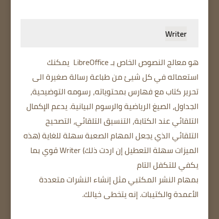
Writer
هو معالج النصوص الخاص بـ LibreOffice يمكنك
استعماله في كل شيئ من طباعة رسالة صغيرة الى
تحرير كتاب مع فهارس بمحتوياته، رسومه التوضيحية،
الجداول، الصيغ الرياضية والرسوم البيانية. يدعم الإكمال
التلقائي عند الكتابة، التنسيق التلقائي، التصحيح
التلقائي الذي يجعل المهام الصعبة سهلة للغاية (هذه
الميزات سهلة التعطيل إن اردت ذلك)
Writer قوي
بما
يكفي
للتكفل التام
بمهام
النشر
المكتبي
مثل
إنشاء
النشرات
متعددة
الأعمدة
والكتيبات.
إنه يتخطى خيالك.