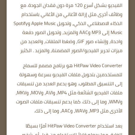
الفيديو بشكل أسرع 120 مرة دون فقدان الجودة.
مع
وظائف أخرى
مثل
إزالة الأغاني من الأغاني باستخدام
الذكاء الاصطناعي الذكي، وتحويل Apple Music وSpotify
Music إلى MP3 وAAC والمزيد، وتحويل الصور دفعة
واحدة، وإنشاء صور GIF، وضغط الملفات، والعديد من
ميزات تحرير الفيديو/الصور المضمنة، والمزيد .
الكثير
HitPaw Video Converter هو برنامج مصمم للسماح
للمستخدمين بتحويل ملفات الفيديو بسرعة وسهولة
إلى التنسيق المطلوب.
وهو يدعم العديد من تنسيقات
ملفات الفيديو الشائعة مثل MP4، وAVI، وMOV، وMKV،
وWMV، وما إلى ذلك. كما يدعم تنسيقات ملفات الصوت
الأخرى مثل MP3، وWAV، وAAC، وما إلى ذلك.
يعد استخدام HitPaw Video Converter أمرًا بسيطًا
للغاية، مما يجعله قابلاً للاستخدام من قبل أي شخص