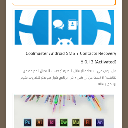
Coolmuster Android SMS + Contacts Recovery
5.0.13 [Activated]
هل ترغب في استعادة الرسائل النصية أو جهات الاتصال القديمة من
هاتفك؟ لا تبحث عن أي شيء آخر؛ برنامج كول موستر للاندرويد يقوم
برنامج رسالة ...