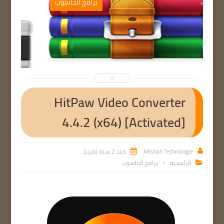
ب
برامج الحاسوب


HitPaw Video Converter
4.4.2 (x64) [Activated]
Misbah Technologie
منذ 2 سنه تقريبا


الرئيسية
برامج الحاسوب

>