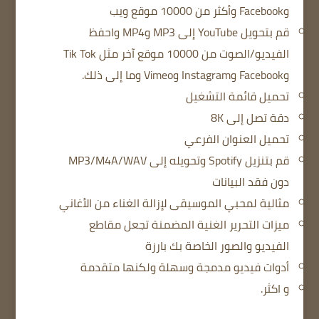
وFacebook وأكثر من 10000 موقع ويب
قم بتحويل YouTube إلى MP3 وMP4 واحفظ
الفيديو/الصوت من 10000 موقع آخر مثل Tik Tok
وFacebook وInstagram وVimeo وما إلى ذلك.
تحميل قائمة التشغيل
دقة تصل إلى 8K
تحميل العنوان الفرعي
قم بتنزيل Spotify وتحويله إلى MP3/M4A/WAV
دون فقد البيانات
مثالية لمحبي الموسيقى لإزالة الغناء من الأغاني
ميزات التحرير الغنية المضمنة تجعل مقاطع
الفيديو والصور الخاصة بك بارزة
أدوات فيديو مدمجة وسهلة ولكنها متقدمة
و اكثر.