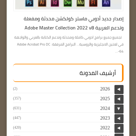
إصدار جديد أدوبي ماستر كولكشن محدثة ومفعلة
وتدعم العربية Adobe Master Collection 2022 v8
تجميع جميع برامج ادوبي كاملة ومحدثة وتدعم الكتابة بالعربي والواجهة
في لغتين الانجليزية والروسية… البرامج المرفقة: Adobe Acrobat Pro DC
64-...
أرشيف المدونة
2026
(2)
◄
2025
(357)
◄
2024
(631)
▼
2023
(447)
◄
2022
(420)
◄