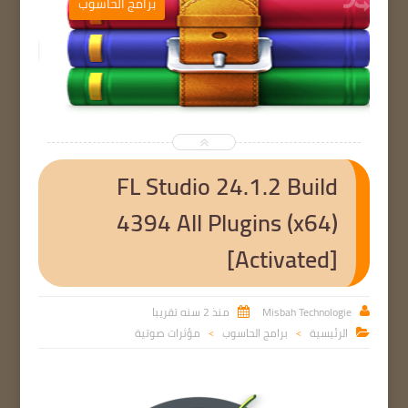
ب
برامج الحاسوب


FL Studio 24.1.2 Build
4394 All Plugins (x64)
[Activated]
Misbah Technologie
منذ 2 سنه تقريبا


الرئيسية
برامج الحاسوب
مؤثرات صوتية

>
>