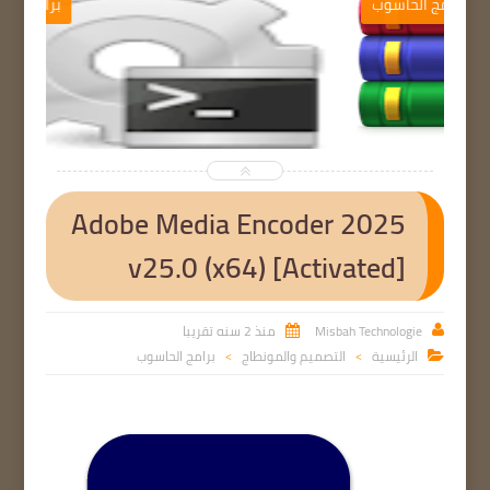
ب
برامج الحاسوب


Adobe Media Encoder 2025
v25.0 (x64) [Activated]
Misbah Technologie
منذ 2 سنه تقريبا


الرئيسية
التصميم والمونطاج
برامج الحاسوب

>
>