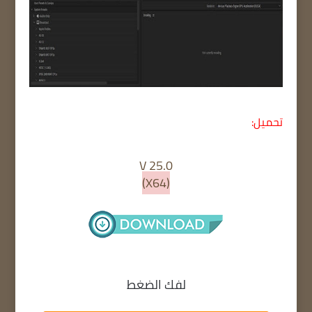
تحميل:
V 25.0
(X64)
لفك الضغط