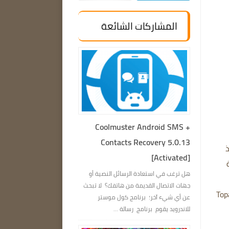
المشاركات الشائعة
Coolmuster Android SMS +
Contacts Recovery 5.0.13
ذ
[Activated]
لة
هل ترغب في استعادة الرسائل النصية أو
جهات الاتصال القديمة من هاتفك؟ لا تبحث
يمكن للمستخدمين استخدامه كتطبيق مستقل أو كمكوِّن إضافي لبرنامج Topaz
عن أي شيء آخر؛ برنامج كول موستر
للاندرويد يقوم برنامج رسالة ...