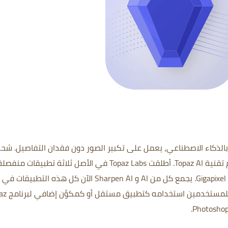
صور يعمل بالذكاء الاصطناعي، يعمل على تكبير الصور دون فقدان التفاصيل. شح
وإزالة الضوضاء وتحسين دقة الصورة باستخدام تقنية Topaz AI. أطلقت Topaz Labs في الأصل ثلاثة تطبيقات منفص
للصور تعمل بالذكاء الاصطناعي: DeNoise AI و Gigapixel. يجمع كل من AI و Sharpen AI الآن كل هذه التطبيقات في
تطبيق واحد، "Topaz Photo AI"، والذي 