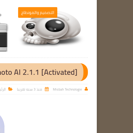
برامج الحاسوب
التصميم والمونطاج

oto AI 2.1.1 [Activated]
Misbah Technologie
منذ 3 سنه تقريبا
الرئ


