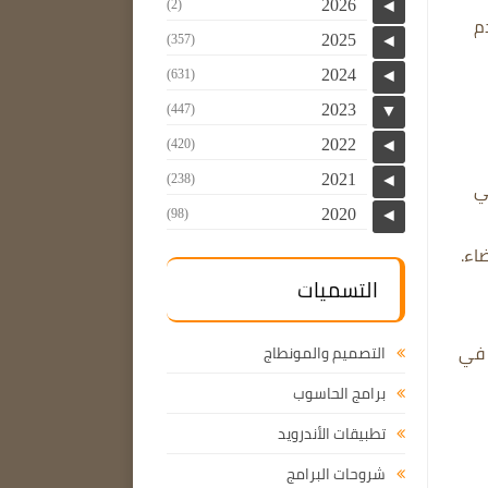
2026
(2)
◄
خدم
2025
(357)
◄
2024
(631)
◄
2023
(447)
▼
2022
(420)
◄
2021
(238)
◄
عي
2020
(98)
◄
اء.
التسميات
ها في
التصميم والمونطاج
برامج الحاسوب
تطبيقات الأندرويد
شروحات البرامج