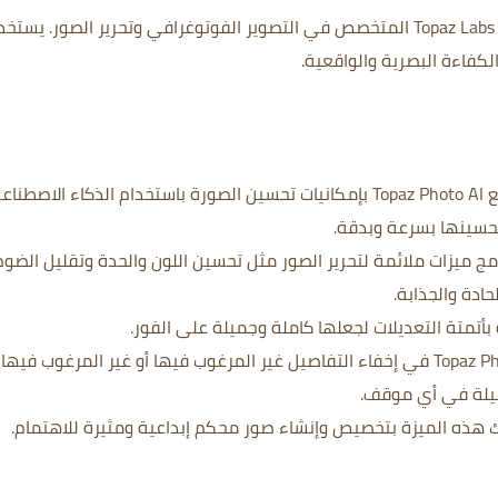
Topaz Photo AI هو برنامج تم تطويره بواسطة Topaz Labs المتخصص في التصوير الفوتوغرافي وتحرير الصور. يست
لكفاءة البصرية والواقعية.
يتمتع Topaz Photo AI بإمكانيات تحسين الصورة باستخدام الذكاء الاصطنا
حسينها بسرعة وبدقة.
امج ميزات ملائمة لتحرير الصور مثل تحسين اللون والحدة وتقليل الضوض
دة والجذابة.
أتمتة التعديلات لجعلها كاملة وجميلة على الفور.
يساعدك Topaz Photo AI في إخفاء التفاصيل غير المرغوب فيها أو غير المرغوب في
يلة في أي موقف.
هذه الميزة بتخصيص وإنشاء صور محكم إبداعية ومثيرة للاهتمام.