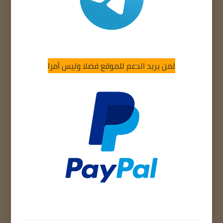
لمن يريد الدعم للموقع فضلا وليس أمرا