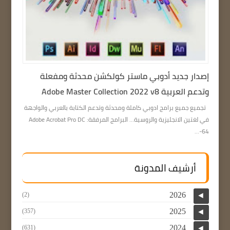
إصدار جديد أدوبي ماستر كولكشن محدثة ومفعلة
وتدعم العربية Adobe Master Collection 2022 v8
تجميع جميع برامج ادوبي كاملة ومحدثة وتدعم الكتابة بالعربي والواجهة
في لغتين الانجليزية والروسية… البرامج المرفقة: Adobe Acrobat Pro DC
64-...
أرشيف المدونة
2026
(2)
◄
2025
(357)
◄
2024
(631)
◄