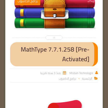
ب
برامج الحاسوب


MathType 7.7.1.258 [Pre-
Activated]
Misbah Technologie
منذ 3 سنه تقريبا


الرئيسية
برامج الحاسوب

>