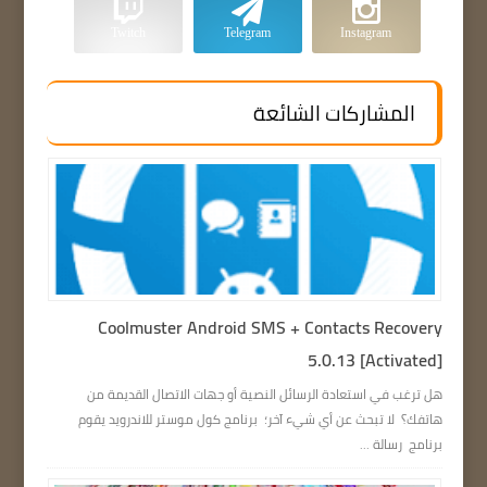
Twitch
Telegram
Instagram
المشاركات الشائعة
Coolmuster Android SMS + Contacts Recovery
5.0.13 [Activated]
هل ترغب في استعادة الرسائل النصية أو جهات الاتصال القديمة من
هاتفك؟ لا تبحث عن أي شيء آخر؛ برنامج كول موستر للاندرويد يقوم
برنامج رسالة ...