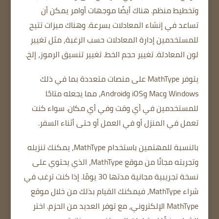
وتخطيط منظم.
هناك أيضًا موجهات أوامر يمكن أن
تساعد في إنشاء المعادلات بسرعة.
وهناك ميزات تتيح
للمستخدمين إدارة المعادلات حسب الرغبة، مثل تغيير
لون المعادلة.
تغيير حجم الخط.
تغيير تنسيق الرموز، إلخ.
يتوفر MathType على منصات متعددة بما في ذلك
Windows وMac وiOS وAndroid، مما يجعله متاحًا
للمستخدمين في أي وقت وفي أي مكان.
سواء كنت
تعمل في المنزل أو في العمل أو حتى أثناء السفر.
بالنسبة للمهتمين باستخدام MathType، يمكنك تنزيله
وتجربته مجانًا من موقع MathType، الذي يحتوي على
نسخة تجريبية مجانية مدتها 30 يومًا.
إذا كنت ترغب في
شراء MathType، فيمكنك القيام بذلك من خلال موقع
MathType الإلكتروني، مع توفر العديد من الحزم.
اختر