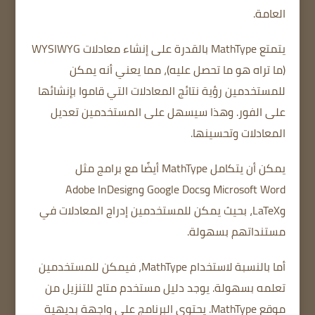
العامة.
يتمتع MathType بالقدرة على إنشاء معادلات WYSIWYG
(ما تراه هو ما تحصل عليه)، مما يعني أنه يمكن
للمستخدمين رؤية نتائج المعادلات التي قاموا بإنشائها
على الفور.
وهذا سيسهل على المستخدمين تعديل
المعادلات وتحسينها.
يمكن أن يتكامل MathType أيضًا مع برامج مثل
Microsoft Word وGoogle Docs وAdobe InDesign
وLaTeX، بحيث يمكن للمستخدمين إدراج المعادلات في
مستنداتهم بسهولة.
أما بالنسبة لاستخدام MathType، فيمكن للمستخدمين
تعلمه بسهولة.
يوجد دليل مستخدم متاح للتنزيل من
موقع MathType.
يحتوي البرنامج على واجهة بديهية