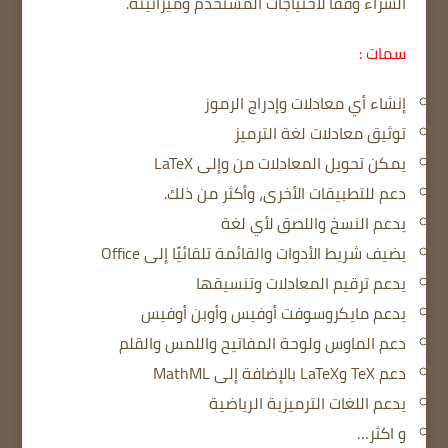
الشراء وفقًا لاحتياجات المستخدم وميزانيته.
سمات :
إنشاء أي معادلات وإدراج الرموز
توثيق معادلات لغة الترميز
يمكن تحويل المعادلات من وإلى LaTeX
دعم للتطبيقات الأخرى، وأكثر من ذلك.
يدعم النسخ واللصق لأي لغة
يضيف شريط الأدوات والقائمة تلقائيًا إلى Office
يدعم ترقيم المعادلات وتنسيقها
يدعم مايكروسوفت أوفيس وأوبن أوفيس
دعم الماوس ولوحة المفاتيح واللمس والقلم
دعم TeX وLaTeX بالإضافة إلى MathML
يدعم اللغات الترميزية الرياضية
و اكثر…