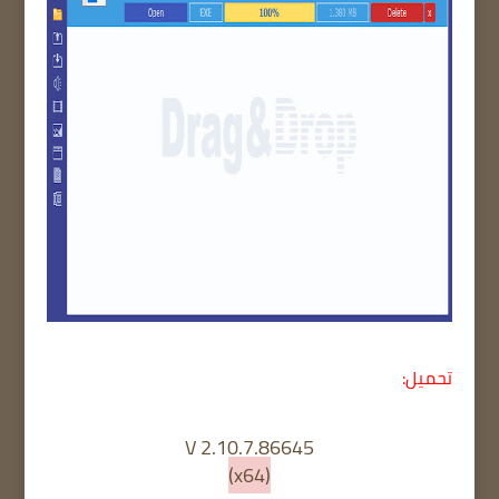
تحميل:
V 2.10.7.86645
(x64)