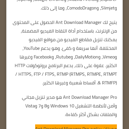
وSlimjet، وComodoDragon، وما إلى ذلك.
يتيح لك Ant Download Manager
الحصول على المحتوى
من الإنترنت.
باستخدام أداة التقاط الفيديو المضمنة،
يمكنك تنزيل مقاطع الفيديو من مواقع الفيديو
المختلفة.
أنها سريعة و كفئ.
وهو يدعم YouTube،
وVimeo، وDailyMotion، وRutube، وFacebook وغيرها
الكثير.
علاوة على ذلك، يدعم البرنامج بروتوكولات HTTP
/ HTTPS، FTP / FTPS، RTMP (RTMPS، RTMPE، RTMPT
& RTMFP).
أقساط شعبية وغيرها الكثير.
Ant Download Manager Pro هو مدير تنزيل مجاني
وآمن لأنظمة التشغيل Windows 10 و8 و7 وVista
والملفات بشكل أكثر كفاءة.
مميزات برنامج Ant Download Manager Pro