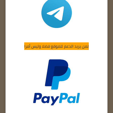
لمن يريد الدعم للموقع فضلا وليس أمرا