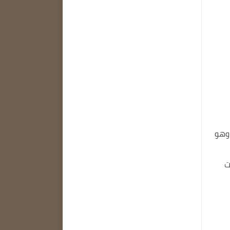
وهو
ت