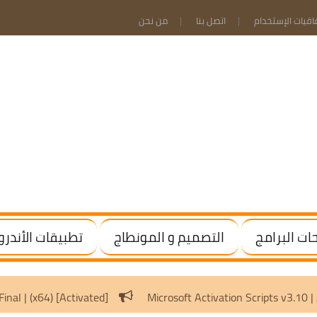
فاقيات الإستخدام
اتصل بنا
من نحن
ت البرامج
التصميم و المونطاج
تطبيقات الأندرو
WinRAR 7.20 Final | (x64) [Activated]
Microsoft Activation 