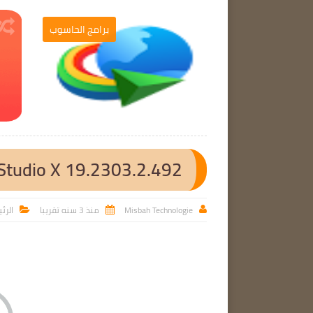
برامج الحاسوب
برامج الحاسوب

Studio X 19.2303.2.492
Misbah Technologie
منذ 3 سنه تقريبا
الرئ


