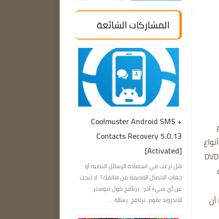
المشاركات الشائعة
Coolmuster Android SMS +
Contacts Recovery 5.0.13
نواع
[Activated]
مختلفة من الملفات مثل أرشيفات ZIP والمستندات والموسيقى ومقاطع الفيديو على الأقراص المضغوطة وأقراص DVD
هل ترغب في استعادة الرسائل النصية أو
جهات الاتصال القديمة من هاتفك؟ لا تبحث
عن أي شيء آخر؛ برنامج كول موستر
أن
للاندرويد يقوم برنامج رسالة ...