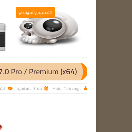
برامج الحاسوب
التصميم والمونطاج

.0 Pro / Premium (x64)
Misbah Technologie
منذ 3 سنه تقريبا
الرئ


