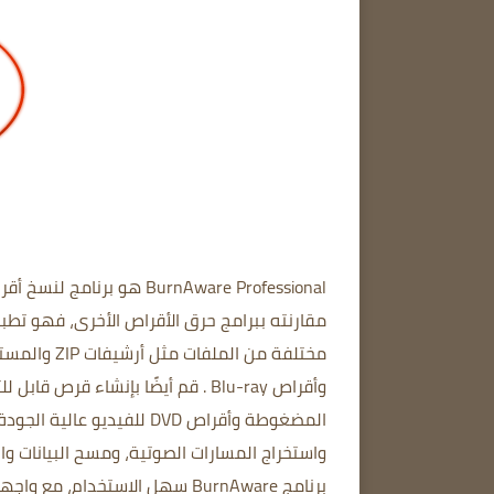
BurnAware Professional
هو برنامج لنسخ أقراص CD وDVD وBlu-ray ويتميز بوجود حجم ملف تثبيت
مقارنته ببرامج حرق الأقراص الأخرى،
فهو تطبيق
وأقراص Blu-ray
. قم أيضًا بإنشاء قرص قابل ل
واستخراج المسارات الصوتية، ومسح البيانات و
برنامج BurnAware سهل الاستخدام، مع واجهة بسيطة.