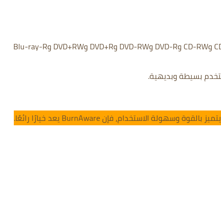
جميع أنواع الأقراص مدعومة، بما في ذلك CD-R وCD-RW وDVD-R وDVD-RW وDVD+R وDVD+RW وBlu-ray-R
خدم بسيطة وبديهية.
ولة الاستخدام، فإن BurnAware يعد خيارًا رائعًا.