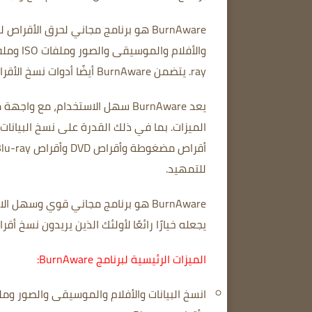
BurnAware هو برنامج مجاني لحرق الأقراص لنظام التشغيل Microsoft Windows.
ray.
يتضمن BurnAware أيضًا أدوات نسخ الأقراص ونسخها.
يعد BurnAware سهل الاستخدام، مع واجهة مستخدم بسيطة وبديهية.
الميزات.
للتمهيد.
BurnAware هو برنامج مجاني قوي وسهل الاستخدام لحرق الأقراص.
يجعله خيارًا رائعًا لأولئك الذين يريدون نسخ أقراص البيانا
الميزات الرئيسية لبرنامج BurnAware: