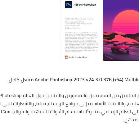
أعد تخيل الواقع باستخدام Photoshop. يستخدم الملايين من المصممين والمصورين والفنانين حول العالم oshop
يف، واللافتات الأساسية إلى مواقع الويب الجميلة، والشعارات التي لا
سى إلى الرموز الجذابة، يحافظ Photoshop على العالم الإبداعي متحركًا. باستخدام الأدوات البديهية والقوالب سهل
 مذهل.