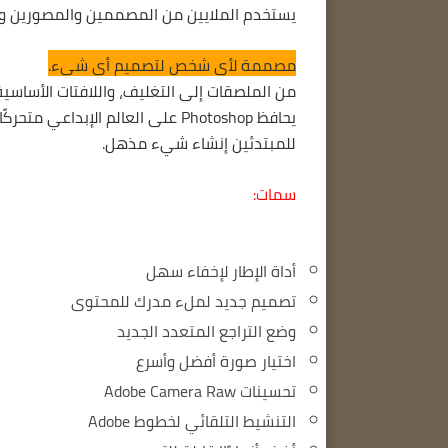
يستخدم الملايين من المصممين والمصورين والفنانين حول العالم shop
مصممة لأي شخص لتصميم أي شيء.
من الملصقات إلى التغليف، واللافتات الأساسية 
يحافظ Photoshop على العالم الإب
للمبتدئين إنشاء شيء مذهل.
سمات:
أداة الإطار لإخفاء سهل
تصميم جديد لملء مدرك للمحتوى
وضع التراجع المتعدد الجديد
اختيار صورة أفضل وأسرع
تحسينات Adobe Camera Raw
التنشيط التلقائي لخطوط Adobe