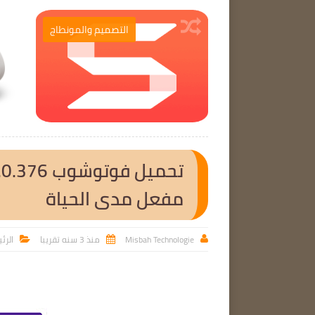
برامج الحاسوب
التصميم والمونطاج

مفعل مدى الحياة
Misbah Technologie
منذ 3 سنه تقريبا
الرئ


