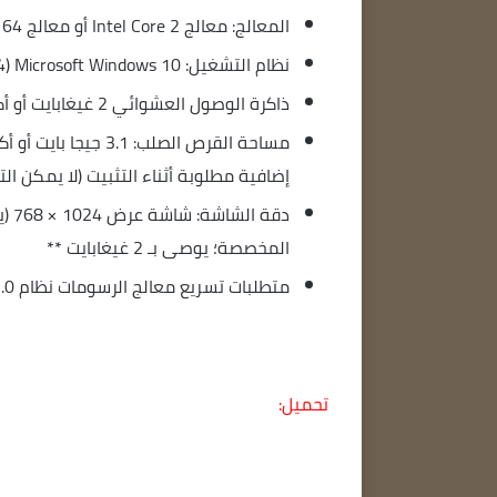
المعالج: معالج Intel Core 2 أو معالج AMD Athlon 64؛ 2 جيجاهرتز أو معالج أسرع
نظام التشغيل: Microsoft Windows 10 (64 بت) الإصدارات 1703 (Creators Update) والإصدارات الأحدث
ذاكرة الوصول العشوائي 2 غيغابايت أو أكثر من ذاكرة الوصول العشوائي (8 غيغابايت مستحسن)
إضافية مطلوبة أثناء التثبيت (لا يمكن ا
المخصصة؛ يوصى بـ 2 غيغابايت **
متطلبات تسريع معالج الرسومات نظام OpenGL 2.0 قادر على
تحميل: