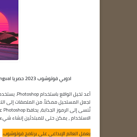
ادوبي فوتوشوب 2023 حصريا Adobe Photoshop 2023 v24.3.0.376 (x64) Multilingual مفعل كامل
لجعل المستحيل ممكناً. من الملصقات إلى التغل
تُن
الاستخدام ، يمكن حتى للمبتدئين إنشاء شيء
يعمل العالم الإبداعي على برنامج فوتوشوب.