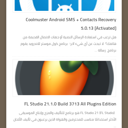
Coolmuster Android SMS + Contacts Recovery
5.0.13 [Activated]
هل ترغب في استعادة الرسائل النصية أو جهات الاتصال القديمة من
هاتفك؟ لا تبحث عن أي شيء آخر؛ برنامج كول موستر للاندرويد يقوم
برنامج رسالة ...
FL Studio 21.1.0 Build 3713 All Plugins Edition
FL Studio 21 (FL Studio) هو برنامج للتأليف والمزج وإنتاج الموسيقى.
الأكثر استخدامًا مناسب للمحترفين والهواة الذين يرغبون في تأليف الألحان
...