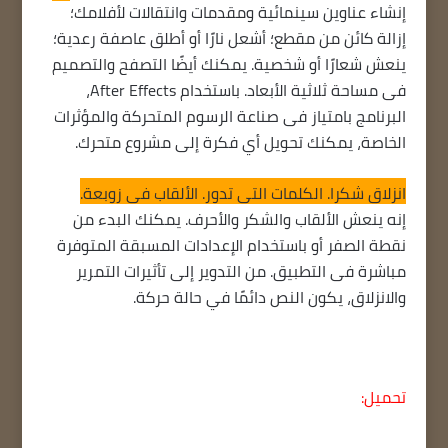
إنشاء عناوين سينمائية ومقدمات وانتقالات لأفلامك؛
إزالة كائن من مقطع؛ أشعل نارًا أو أطلق عاصفة رعدية؛
ينعش شعارًا أو شخصية. يمكنك أيضًا التصفح والتصميم
في مساحة ثلاثية الأبعاد. باستخدام After Effects،
البرنامج بامتياز في صناعة الرسوم المتحركة والمؤثرات
الخاصة، يمكنك تحويل أي فكرة إلى مشروع متحرك.
انزلاق شكرا. الكلمات التي تدور. الألقاب في زوبعة.
إنه ينعش الألقاب والشكر والأحرف. يمكنك البدء من
نقطة الصفر أو باستخدام الإعدادات المسبقة المتوفرة
مباشرة في التطبيق. من التدوير إلى تأثيرات التمرير
والانزلاق، يكون النص دائمًا في حالة حركة.
تحميل: