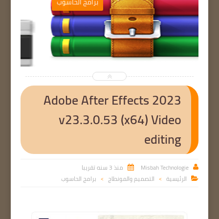
ب
برامج الحاسوب


Adobe After Effects 2023
v23.3.0.53 (x64) Video
editing
Misbah Technologie
منذ 3 سنه تقريبا


الرئيسية
التصميم والمونطاج
برامج الحاسوب

>
>