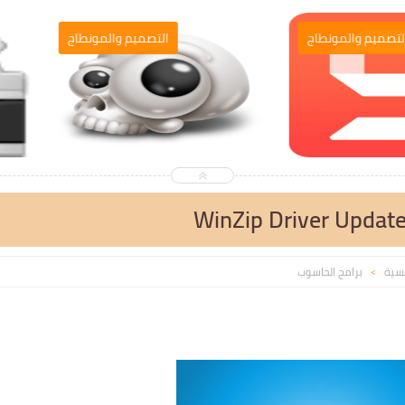
التصميم والمونطاج
التصميم والمونطا
WinZip Driver Update
يسية
برامج الحاسوب
>