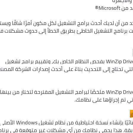
والأجهزة
Micro®
د من أن لديك أحدث برامج التشغيل لكل مكون أمرًا شاقًا ويس
ثبيت برنامج التشغيل الخاطئ بطريق الخطأ إلى حدوث مشكلات ف
• بنقرة واحدة، سيقوم برنامج WinZip Driver Updater بفحص النظام الخاص بك، وتقييم برامج تشغيل
لتي تحتاج إلى التحديث بناءً على أحدث إصدارات الشركة المصنع
• قبل إجراء أي تحديثات، يُصدر WinZip Driver Updater ملخصًا لبرامج التشغيل المقترحة لتختار من بينها
لتي تم إجراؤها على نظامك.
ز
• يقوم برنامج WinZip Driver Updater تلقائيًا بإنشاء نسخة احتي
لسابقة. هذا يحمي نظامك من أي مشكلات غير متوقعة في برنا