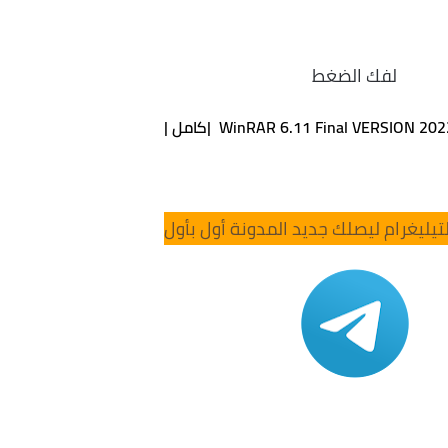
لفك الضغط
WinRAR 6.11 Final VERSION 20 |كامل |
تيليغرام ليصلك جديد المدونة أول بأول