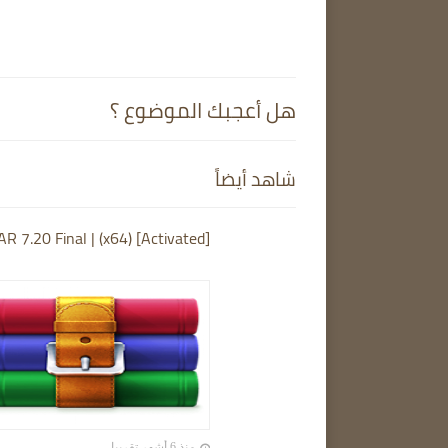
هل أعجبك الموضوع ؟
شاهد أيضاً
R 7.20 Final | (x64) [Activated]
منذ 6 أشهر تقريبا