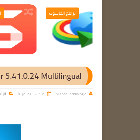
برامج الحاسوب
برامج الحاسوب

r 5.41.0.24 Multilingual
Misbah Technologie
منذ 4 سنه تقريبا
الرئ


