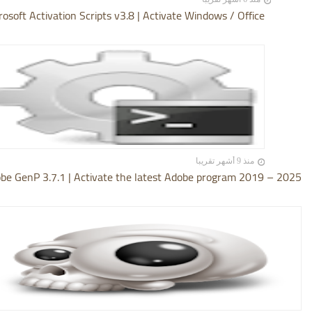
rosoft Activation Scripts v3.8 | Activate Windows / Office
منذ 9 أشهر تقريبا
be GenP 3.7.1 | Activate the latest Adobe program 2019 – 2025