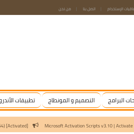
فاقيات الإستخدام
اتصل بنا
من نحن
ت البرامج
التصميم و المونطاج
تطبيقات الأندرو
.20 Final | (x64) [Activated]
Microsoft Activation Scripts v