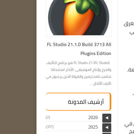
تغرق
ي
FL Studio 21.1.0 Build 3713 All
Plugins Edition
FL Studio 21 (FL Studio) هو برنامج للتأليف
ة.
والمزج وإنتاج الموسيقى. الأكثر استخدامًا
مناسب للمحترفين والهواة الذين يرغبون في
تأليف الألحان ...
،
أرشيف المدونة
2026
(2)
◄
اطية من نظام تشغيل Windows الأصلي في
2025
(357)
◄
مج