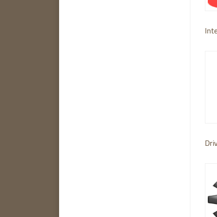
Int
Dri