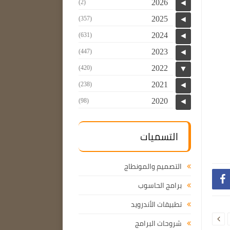
2026
(2)
◄
2025
(357)
◄
2024
(631)
◄
2023
(447)
◄
2022
(420)
▼
2021
(238)
◄
2020
(98)
◄
التسميات
التصميم والمونطاج

برامج الحاسوب
تطبيقات الأندرويد

شروحات البرامج