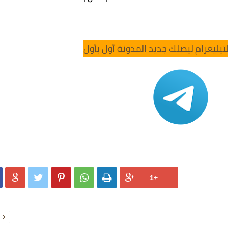
تيليغرام ليصلك جديد المدونة أول بأول





