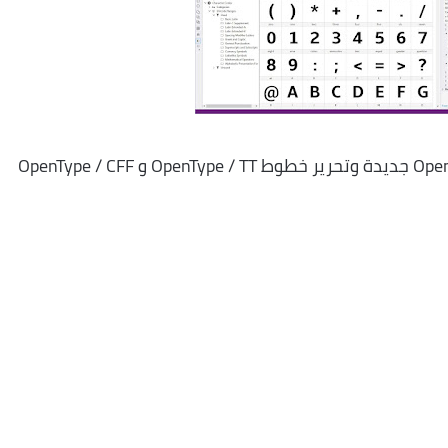
يسمح لك Font Draw بإنشاء خطوط OpenType جديدة وتحرير خطوط OpenType / TT و OpenType / CFF