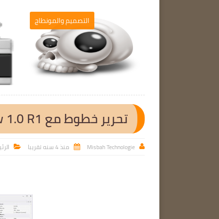
برامج الحاسوب
التصميم والمونطاج

تحرير خطوط مع Proxima Font Draw 1.0 R1
Misbah Technologie
منذ 4 سنه تقريبا
الرئ


