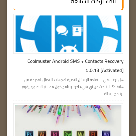
المشاركات الشائعة
Coolmuster Android SMS + Contacts Recovery
5.0.13 [Activated]
هل ترغب في استعادة الرسائل النصية أو جهات الاتصال القديمة من
هاتفك؟ لا تبحث عن أي شيء آخر؛ برنامج كول موستر للاندرويد يقوم
برنامج رسالة ...