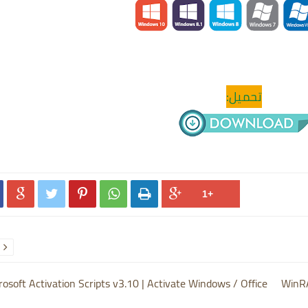
تحميل:






rosoft Activation Scripts v3.10 | Activate Windows / Office
WinRA