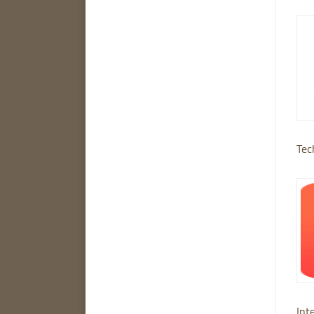
Tec
Int