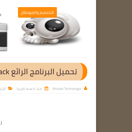
برامج الحاسوب
التصميم والمونطاج

تحميل البرنامج الرائع K-Lite Mega Codec Pack
Misbah Technologie
منذ 6 سنه تقريبا
الرئ



زوار 