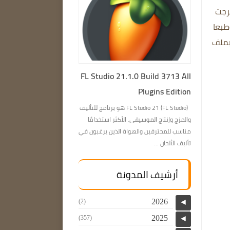
خرجت
طبعا
بملف
FL Studio 21.1.0 Build 3713 All
Plugins Edition
FL Studio 21 (FL Studio) هو برنامج للتأليف
والمزج وإنتاج الموسيقى. الأكثر استخدامًا
مناسب للمحترفين والهواة الذين يرغبون في
تأليف الألحان ...
أرشيف المدونة
2026
(2)
◄
2025
(357)
◄