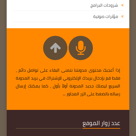
شروحات البرامج
مؤثرات صوتية
إذا أعجبك محتوى مدونتنا نتمنى البقاء على تواصل دائم ،
فقط قم بإدخال بريدك الإلكتروني للإشتراك في بريد المدونة
السريع ليصلك جديد المدونة أولاً بأول ، كما يمكنك إرسال
رساله بالضغط على الزر المجاور ...
عدد زوار الموقع