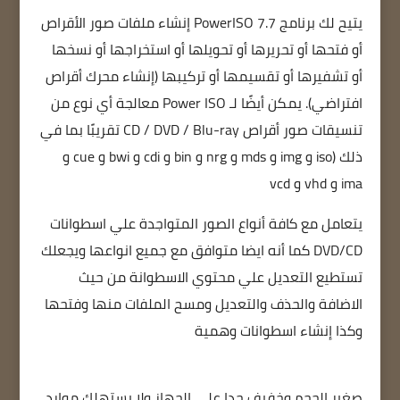
يتيح لك برنامج PowerISO 7.7 إنشاء ملفات صور الأقراص
أو فتحها أو تحريرها أو تحويلها أو استخراجها أو نسخها
أو تشفيرها أو تقسيمها أو تركيبها (إنشاء محرك أقراص
افتراضي). يمكن أيضًا لـ Power ISO معالجة أي نوع من
تنسيقات صور أقراص CD / DVD / Blu-ray تقريبًا بما في
ذلك (iso و img و mds و nrg و bin و cdi و bwi و cue و
ima و vhd و vcd
يتعامل مع كافة أنواع الصور المتواجدة علي اسطوانات
DVD/CD كما أنه ايضا متوافق مع جميع انواعها ويجعلك
تستطيع التعديل علي محتوي الاسطوانة من حيث
الاضافة والحذف والتعديل ومسح الملفات منها وفتحها
وكذا إنشاء اسطوانات وهمية
صغير الحجم وخفيف جدا على الجهاز ولا يستهلك موارد