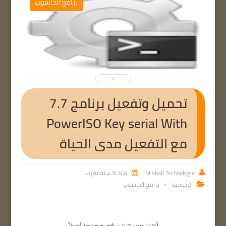
ج
برامج الحاسوب


تحميل وتفعيل برنامج 7.7
PowerISO Key serial With
مع التفعيل مدى الحياة
Misbah Technologie
منذ 6 سنه تقريبا


الرئيسية
برامج الحاسوب

>