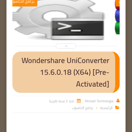
ب
برامج الحاسوب


Wondershare UniConverter
15.6.0.18 (X64) [Pre-
Activated]
Misbah Technologie
منذ 2 سنه تقريبا


الرئيسية
برامج الحاسوب

>