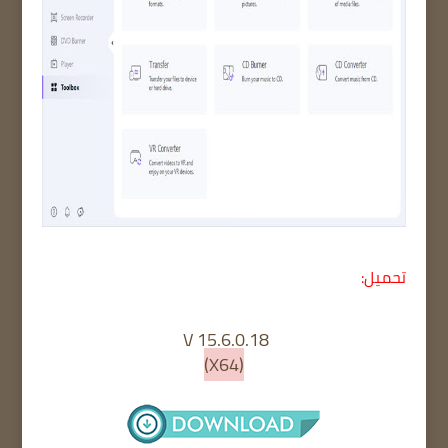
تحميل:
15.6.0.18 V
(X64)