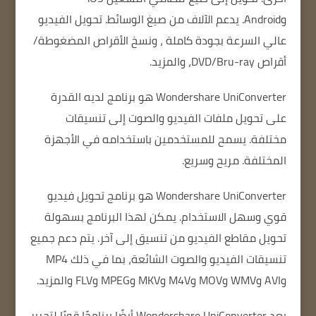
وAndroid.
يدعم الآلاف من صيغ الوسائط.
تحويل الفيديو
عالي السرعة بجودة كاملة
، ونسخ الأقراص المضغوطة/
أقراص DVD/Bru-ray، والمزيد.
Wondershare UniConverter هو برنامج لديه القدرة
على تحويل ملفات الفيديو والصوت إلى تنسيقات
مختلفة.
يسمح للمستخدمين باستخدامه في الأجهزة
المختلفة.
مريح وسريع.
Wondershare UniConverter هو برنامج تحويل فيديو
قوي وسهل الاستخدام.
يمكن لهذا البرنامج بسهولة
تحويل مقاطع الفيديو من تنسيق إلى آخر.
يتم دعم جميع
تنسيقات الفيديو والصوت الشائعة، بما في ذلك MP4
وAVI وWMV وMOV وM4V وMKV وMPEG وFLV والمزيد.
يعد Wondershare UniConverter أيضًا برنامجًا قويًا لتحرير