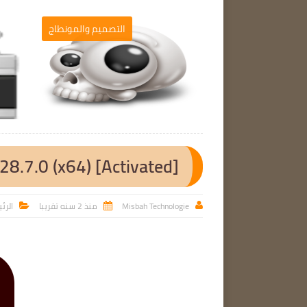
برامج الحاسوب
التصميم والمونطاج

28.7.0 (x64) [Activated]
Misbah Technologie
منذ 2 سنه تقريبا
الرئ


