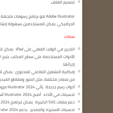
تصميم الغلاف.
Adobe Illustrator هو برنامج رسومات متجهة شائع على نطاق واسع.
الجرافيكي.
يمكن للمستخدمين بسهولة إنشاء رسومات
سمات:
التحرير في الوقت الفعلي على iPad:
الأدوات المستخدمة على سطح المكتب.
يتيح ا
إجرائها.
إمكانية التشغيل التفاعلي للمحتوى:
يمكن للم
من مصادر مختلفة، مثل الصور ومقاطع الفيديو
أدوات رسم جديدة:
يأتي Illustrator 2024 مزودًا بأدوات رسم جديدة، مثل أداة Freeform Pen وأداة Smooth Brush.
تحسينات في الأداء:
أصبح Illustrator 2024 أسرع وأكثر كفاءة.
دعم ملفات SVG الكبيرة:
يمكن لبرنامج Illustrator 2024 فتح ملفات SVG يصل حجمها إلى 100 جيجابايت.
تحسينات الاستيراد والتصدير:
يدعم Illustrator 2024 استيراد المزيد من تنسيقات الملفات وتصديرها.