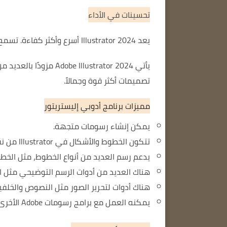
تحسينات في الأداء
يعد Illustrator 2024 أسرع وأكثر كفاءة.
تسمح 
يأتي Illustrator 2024
تصميمات أكثر قوة وجمالاً.
مميزات برنامج أدوبي إليستريتور
يمكن إنشاء رسومات متجهة.
تتكون الخطوط والأشكال في Illustrator من نقاط ومنحنيات.
يدعم رسم العديد من أنواع الخطوط، مثل الخطو
هناك العديد من أدوات الرسم التوضيحي مثل ال
هناك أدوات لتحرير الصور مثل النصوص والخلفيا
يمكنه العمل مع برامج رسومات Adobe الأخرى مثل Photoshop وInDesign وAfter Effects.