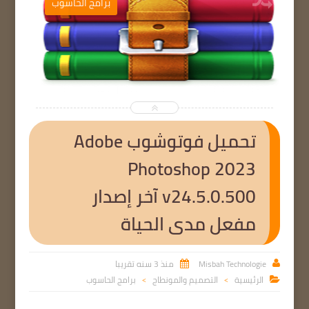
ب
برامج الحاسوب


تحميل فوتوشوب Adobe
Photoshop 2023
v24.5.0.500 آخر إصدار
مفعل مدى الحياة
Misbah Technologie
منذ 3 سنه تقريبا


الرئيسية
التصميم والمونطاج
برامج الحاسوب

>
>