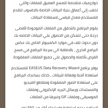
خوارزميات متقدمة للمسح العميق للملفات والتي
تذهب إلي أعماق بنية البيانات الخاصة بالحاسوب لتقدم
للمستخدم معدل قياسي لاستعادة البيانات.
يقوم البرنامج بالتحقق من الملفات الموجودة لأقصى
درجة حتى تتمكن من الحصول علي البيانات الخاصه بك
دون حدوث تلف في موارد الكمبيوتر الخاص بك عكس
البرامج الاخري ، بالاضافة الي سرعة البرنامج في مسح
القرص بأكمله والحصول على جميع الملفات المفقودة.
يوفر برنامج EASEUS Data Recovery Wizard للمستخدم
استعادة آمنة وفعالة للبيانات ، كذلك يساعدك البرنامج
على استعادة الصور المفقودة ومقاطع الفيديو
والمستندات ورسائل البريد الإلكتروني وملفات
الموسيقى وملفات GIF وغيرها من الملفات.
البرنامج يدعم استعادة واسترجاع أكثر من 550 نوع