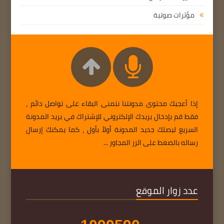
مؤثرات صوتية
إذا أعجبك محتوى مدونتنا نتمنى البقاء على تواصل دائم ،
فقط قم بإدخال بريدك الإلكتروني للإشتراك في بريد المدونة
السريع ليصلك جديد المدونة أولاً بأول ، كما يمكنك إرسال
رساله بالضغط على الزر المجاور ...
عدد زوار الموقع