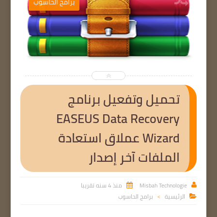
ب
برامج الحاسوب


تحميل وتفعيل برنامج
EASEUS Data Recovery
Wizard عملاق استعادة
الملفات آخر إصدار
Misbah Technologie
منذ 4 سنه تقريبا


الرئيسية
برامج الحاسوب

>