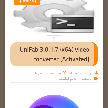
ج
برامج الحاسوب


UniFab 3.0.1.7 (x64) video
converter [Activated]
Misbah Technologie
منذ سنة تقريبا تقريبا


الرئيسية
برامج الحاسوب

>