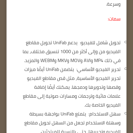
وسرعة.
سمات:
تحويل شامل للفيديو:
يدعم UniFab تحويل مقاطع
الفيديو من وإلى أكثر من 1000 تنسيق مختلف، بما
في ذلك MP4 وAVI وMOV وMKV وWEBM والمزيد.
تحرير الفيديو الأساسي:
يتضمن UniFab أيضًا ميزات
تحرير الفيديو الأساسية، مثل قص مقاطع الفيديو
وقصها وتدويرها ودمجها.
يمكنك أيضًا إضافة
علامات مائية وترجمات ومسارات صوتية إلى مقاطع
الفيديو الخاصة بك.
سهل الاستخدام:
يتمتع UniFab بواجهة بسيطة
وسهلة الاستخدام تجعل من السهل تحويل مقاطع
الفيديو وتحريرها، حتى بالنسبة للمبتدئين.