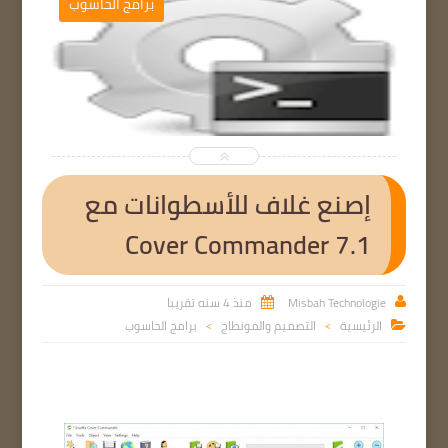
لمونطاج
برامج الحاسوب


إصنع غلاف للأسطوانات مع
Cover Commander 7.1
Misbah Technologie
منذ 4 سنه تقريبا


الرئيسية
التصميم والمونطاج
برامج الحاسوب

>
>