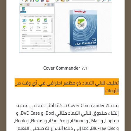
Cover Commander 7.1
تغليف ثلاثي الأبعاد ذو مظهر احترافي في أي وقت من
الأوقات.
يمنحك Cover Commander تحكمًا أكثر دقة في عملية
إنشاء صندوق ثلاثي الأبعاد مثالي (Box، و DVD Case، و
Laptop، و iMac، و iPhone، و iPad Pro، و Nexus، و Book،
و Blu-ray Disc، وما إلى ذلك) أثناء إزالة منحنى التعلم