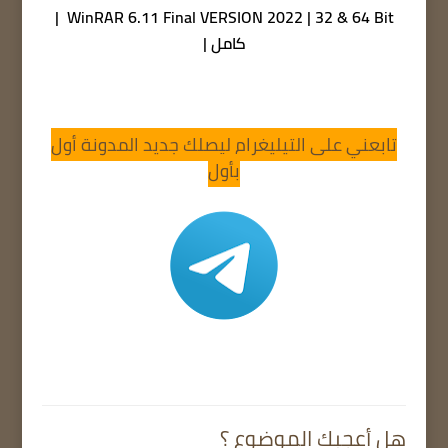
WinRAR 6.11 Final VERSION 2022 | 32 & 64 Bit |
كامل |
تابعني على التيليغرام ليصلك جديد المدونة أول
بأول
هل أعجبك الموضوع ؟